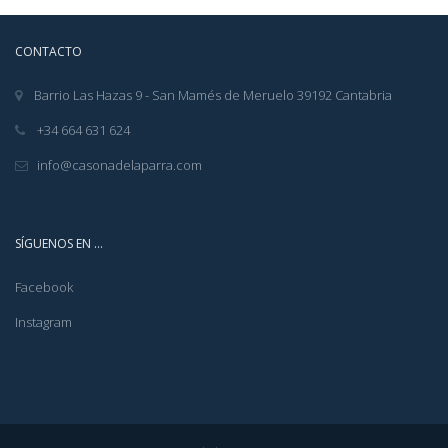
CONTACTO
Barrio Las Hazas 9 - San Mamés de Meruelo 39192 Cantabria
+34 664 631 624
info@casonadelaparra.com
SÍGUENOS EN …
Facebook
Instagram